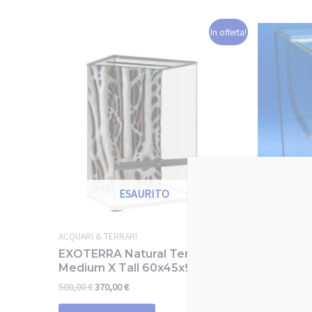
In offerta!
ESAURITO
ACQUARI & TERRARI
Terrari in 
EXOTERRA Natural Terrarium
Terrar
Medium X Tall 60x45x90cm
105,00
€
500,00
€
370,00
€
Aggi