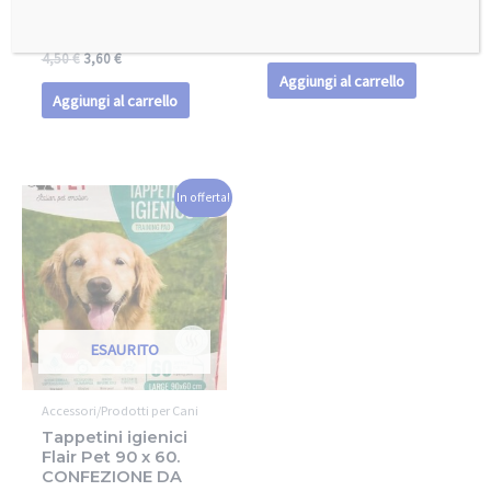
Professional Pets
60 TAPPETINI
40pz
27,00
€
19,00
€
4,50
€
3,60
€
Aggiungi al carrello
Aggiungi al carrello
In offerta!
ESAURITO
Accessori/Prodotti per Cani
Tappetini igienici
Flair Pet 90 x 60.
CONFEZIONE DA