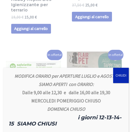
Igienizzante per
37,50
€
25,00
€
terrario
Aggiungi al carrello
19,00
€
15,00
€
Aggiungi al carrello
In offerta!
In offerta!
MODIFICA ORARIO per APERTURE LUGLIO e AGOSTO
CHIUDI
SIAMO APERTI con ORARIO:
Dalle 9,00 alle 12,30 e dalle 16,00 alle 19,30
MERCOLEDI POMERIGGIO CHIUSO
DOMENICA CHIUSO
Accessori/Prodotti per Cani
Accessori/Prodotti per Cani
i giorni 12-13-14-
Salviette
Tappetini igienici
15 SIAMO CHIUSI
Detergenti per
Flair Pet 60 x 60.
Cane e Gatto
CONFEZIONE DA