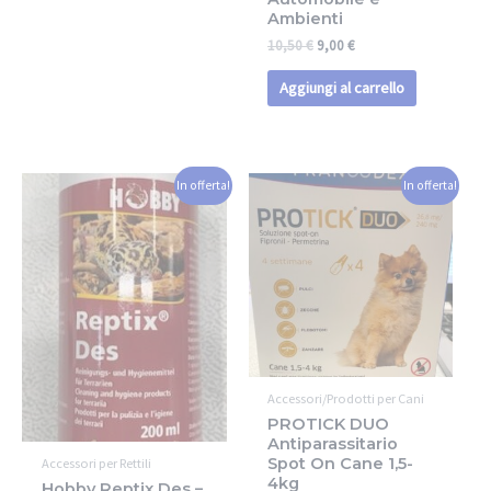
Ambienti
10,50
€
9,00
€
Aggiungi al carrello
In offerta!
In offerta!
Accessori/Prodotti per Cani
PROTICK DUO
Antiparassitario
Spot On Cane 1,5-
Accessori per Rettili
4kg
Hobby Reptix Des –