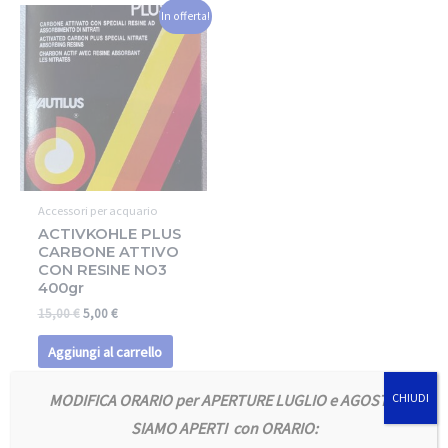
In offerta!
Accessori per acquario
ACTIVKOHLE PLUS
CARBONE ATTIVO
CON RESINE NO3
400gr
15,00
€
5,00
€
Aggiungi al carrello
MODIFICA ORARIO per APERTURE LUGLIO e AGOSTO
CHIUDI
SIAMO APERTI con ORARIO: