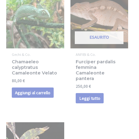
ESAURITO
Gechi & Co.
ANFIBI & Co.
Chamaeleo
Furciper pardalis
calyptratus
femmina
Camaleonte Velato
Camaleonte
pantera
80,00
€
250,00
€
Aggiungi al carrello
Leggi tutto