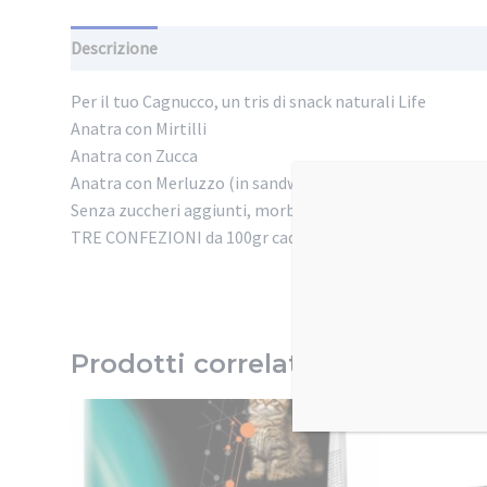
Descrizione
Informazioni aggiuntive
Per il tuo Cagnucco, un tris di snack naturali Life
Anatra con Mirtilli
Anatra con Zucca
Anatra con Merluzzo (in sandwich)
Senza zuccheri aggiunti, morbidi di alta qualità organole
TRE CONFEZIONI da 100gr cadauna (Totale 300gr)
Prodotti correlati