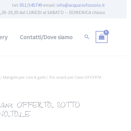
tel:
051/545749
email:
info@acquariofossolo.it
 15,30-19,30 dal LUNEDI al SABATO -- DOMENICA chiuso
ery
Contatti/Dove siamo
/
Mangimi per cani & gatti
/ Tris snack per Cane OFFERTA
r Cane OFFERTA SOTTO
 NATALE