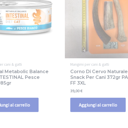
r cani & gatti
Mangimi per cani & gatti
al Metabolic Balance
Corno Di Cervo Naturale
NTESTINAL Pesce
Snack Per Cani 372gr P
 85gr
FF 3XL
39,00
€
ungi al carrello
Aggiungi al carrello