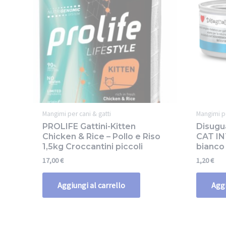
Mangimi per cani & gatti
Mangimi pe
PROLIFE Gattini-Kitten
Disugu
Chicken & Rice – Pollo e Riso
CAT I
1,5kg Croccantini piccoli
bianco
17,00
€
1,20
€
Aggiungi al carrello
Aggi