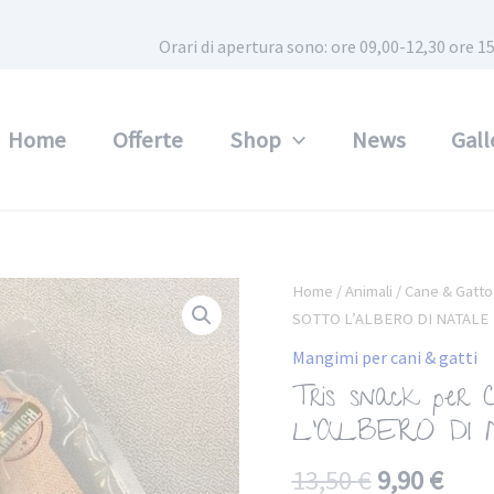
Orari di apertura sono: ore 09,00-12,30 ore
Home
Offerte
Shop
News
Gall
Home
/
Animali
/
Cane & Gatto
SOTTO L’ALBERO DI NATALE
Mangimi per cani & gatti
Tris snack pe
L’ALBERO DI
13,50
€
9,90
€