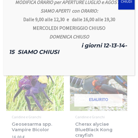
MODIFICA ORARIO per APERTURE LUGLIO e AGOSTO
CHIUDI
Cherax holthuisi
Caridina Black
Black Scorpion xxl
Galaxie Fishbone
SIAMO APERTI con ORARIO:
90,00
€
80,00
€
25,00
€
18,00
€
Dalle 9,00 alle 12,30 e dalle 16,00 alle 19,30
MERCOLEDI POMERIGGIO CHIUSO
Leggi tutto
Leggi tutto
DOMENICA CHIUSO
i giorni 12-13-14-
15 SIAMO CHIUSI
In offerta!
ESAURITO
Caridine e Granchi
Caridine e Granchi
Geosesarma spp.
Cherax alyciae
Vampire Bicolor
BlueBlack Kong
crayfish
16,00
€