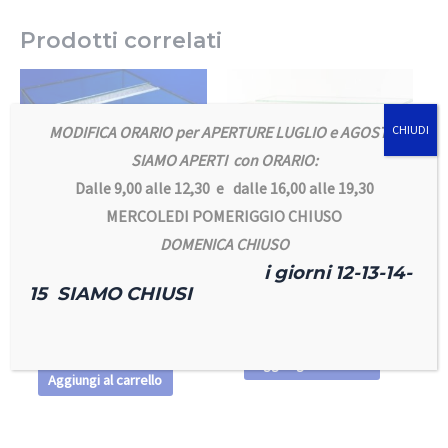
Prodotti correlati
MODIFICA ORARIO per APERTURE LUGLIO e AGOSTO
CHIUDI
SIAMO APERTI con ORARIO:
Dalle 9,00 alle 12,30 e dalle 16,00 alle 19,30
MERCOLEDI POMERIGGIO CHIUSO
DOMENICA CHIUSO
i giorni 12-13-14-
Terrari in vetro
Terrari in vetro
15 SIAMO CHIUSI
TERRARIO
Terrario 100x50x40
30X30X30
165,00
€
50,00
€
Aggiungi al carrello
Aggiungi al carrello