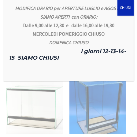
MODIFICA ORARIO per APERTURE LUGLIO e AGOSTO
CHIUDI
SIAMO APERTI con ORARIO:
Dalle 9,00 alle 12,30 e dalle 16,00 alle 19,30
Terrari in vetro
Terrari in vetro
MERCOLEDI POMERIGGIO CHIUSO
Terrario 80x50x40
Terrario 100x40x40
135,00
€
153,00
€
DOMENICA CHIUSO
i giorni 12-13-14-
Aggiungi al carrello
Aggiungi al carrello
15 SIAMO CHIUSI