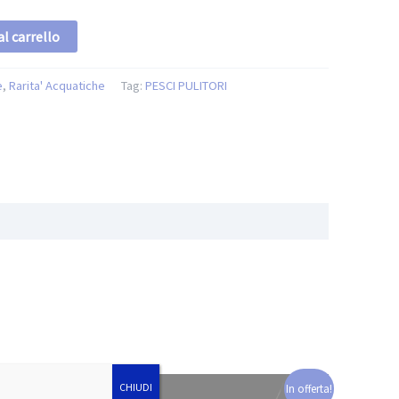
l carrello
e
,
Rarita' Acquatiche
Tag:
PESCI PULITORI
CHIUDI
In offerta!