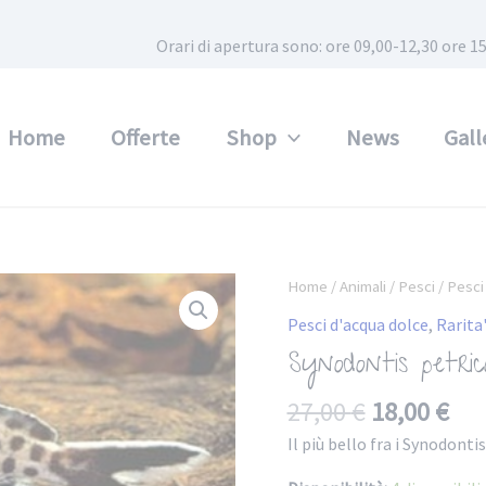
Orari di apertura sono: ore 09,00-12,30 ore
Home
Offerte
Shop
News
Gall
Home
/
Animali
/
Pesci
/
Pesci
Pesci d'acqua dolce
,
Rarita
Synodontis petric
27,00
€
18,00
€
Il più bello fra i Synodontis