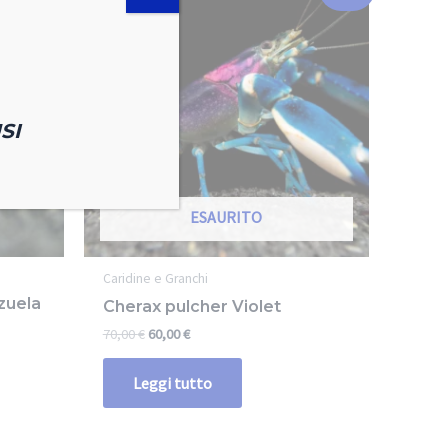
SI
ESAURITO
Caridine e Granchi
zuela
Cherax pulcher Violet
70,00
€
60,00
€
Leggi tutto