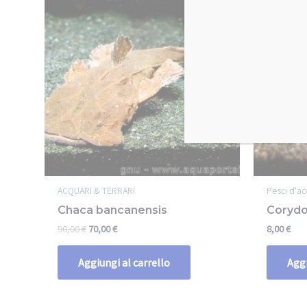
ACQUARI & TERRARI
Pesci d'a
Chaca bancanensis
Corydo
90,00
€
70,00
€
8,00
€
Aggiungi al carrello
Aggi