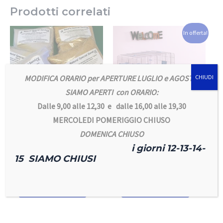
Prodotti correlati
In offerta!
MODIFICA ORARIO per APERTURE LUGLIO e AGOSTO
CHIUDI
SIAMO APERTI con ORARIO:
Dalle 9,00 alle 12,30 e dalle 16,00 alle 19,30
MERCOLEDI POMERIGGIO CHIUSO
Accessori e gabbie roditori
Accessori e gabbie roditori
DOMENICA CHIUSO
Sabbia Bianca per
Zolux NeoPanas 60
i giorni 12-13-14-
la pulizia del
Contenitore per
15 SIAMO CHIUSI
mantello
piccoli roditori
3,50
€
106,00
€
86,00
€
Aggiungi al carrello
Aggiungi al carrello