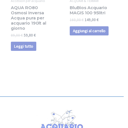
Accessori per acquario
ACQUARI & TERRARI
AQUA RO80
BluBios Acquario
Osmosi Inversa
MAGIS 100 95litri
Acqua pura per
160,00
€
149,00
€
acquario 190lt al
giorno
Aggiungi al carrello
89,00
€
59,80
€
Leggi tutto