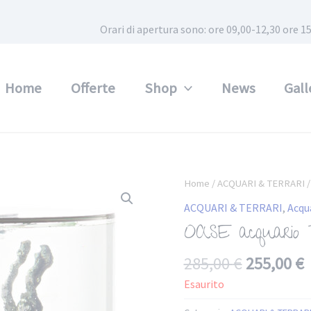
Orari di apertura sono: ore 09,00-12,30 ore
Home
Offerte
Shop
News
Gall
Home
/
ACQUARI & TERRARI
ACQUARI & TERRARI
,
Acqu
OASE acquari
285,00
€
255,00
€
Esaurito