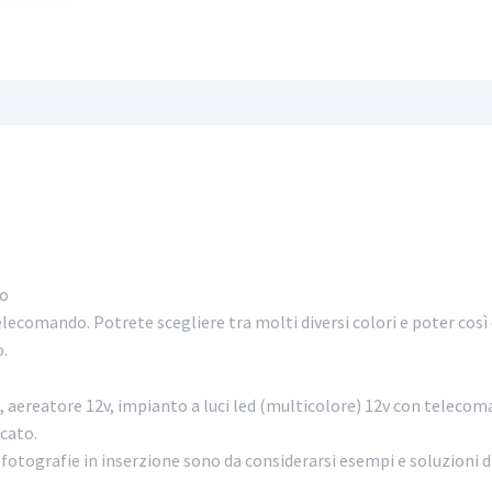
do
elecomando. Potrete scegliere tra molti diversi colori e poter cos
.
bio, aereatore 12v, impianto a luci led (multicolore) 12v con tele
cato.
e fotografie in inserzione sono da considerarsi esempi e soluzioni 