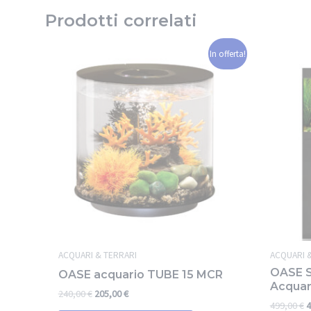
Prodotti correlati
In offerta!
ACQUARI & TERRARI
ACQUARI 
OASE S
OASE acquario TUBE 15 MCR
Acquar
240,00
€
205,00
€
499,00
€
4