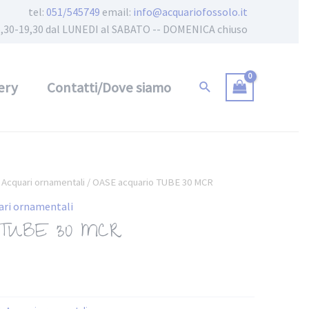
tel:
051/545749
email:
info@acquariofossolo.it
 15,30-19,30 dal LUNEDI al SABATO -- DOMENICA chiuso
ery
Contatti/Dove siamo
/
Acquari ornamentali
/ OASE acquario TUBE 30 MCR
ari ornamentali
o TUBE 30 MCR