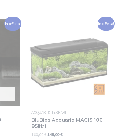
In offerta!
In offerta!
ACQUARI & TERRARI
0
BluBios Acquario MAGIS 100
95litri
160,00
€
149,00
€