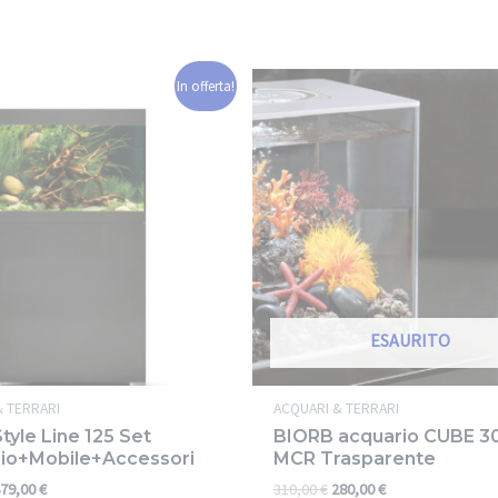
In offerta!
ESAURITO
& TERRARI
ACQUARI & TERRARI
tyle Line 125 Set
BIORB acquario CUBE 3
io+Mobile+Accessori
MCR Trasparente
79,00
€
310,00
€
280,00
€