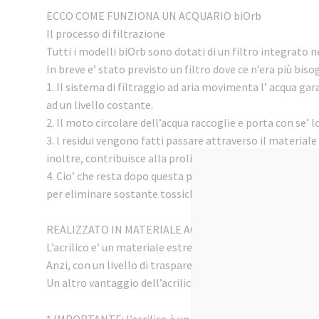
ECCO COME FUNZIONA UN ACQUARIO biOrb
Il processo di filtrazione
Tutti i modelli biOrb sono dotati di un filtro integrato ne
In breve e’ stato previsto un filtro dove ce n’era più biso
1. Il sistema di filtraggio ad aria movimenta l’ acqua g
ad un livello costante.
2. Il moto circolare dell’acqua raccoglie e porta con se’ 
3. l residui vengono fatti passare attraverso il material
inoltre, contribuisce alla proliferazione dei batteri.
4. Cio’ che resta dopo questa prima fase viene intrappola
per eliminare sostante tossiche residue e mantenere costa
REALIZZATO IN MATERIALE ACRILICO
L’acrilico e’ un materiale estremamente resistente. Non a
Anzi, con un livello di trasparenza del 93% e’ il materia
Un altro vantaggio dell’acrilico e’ il suo potere isolante
* IMPORTANTE: l’acrilico è un materiale piu’ morbido e del