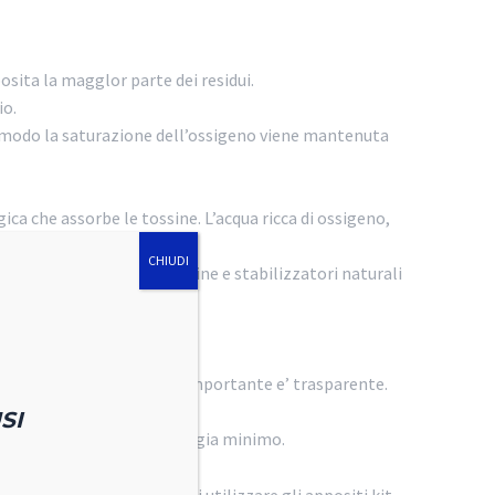
posita la magglor parte dei residui.
io.
to modo la saturazione dell’ossigeno viene mantenuta
ica che assorbe le tossine. L’acqua ricca di ossigeno,
CHIUDI
traverso un sistema di resine e stabilizzatori naturali
ei. E dettaglio ancor piu’ importante e’ trasparente.
SI
aldato con un apporto di energia minimo.
ell’acquario consigliamo di utilizzare gli appositi kit