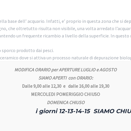
lla base dell’ acquario. Infatti, e’ proprio in questa zona che si de
gno, che oltretutto risulta non visibile, una volta arredato l’acquar
arantendo un frequente ricambio a livello della superficie. In ques
lo sporco prodotto dai pesci.
e ceramico dove si attiva un processo naturale di depurazione biolog
MODIFICA ORARIO per APERTURE LUGLIO e AGOSTO
to nelle cartucce con spugne filtranti. Dopodiche’ l’acqua passa at
SIAMO APERTI con ORARIO:
nti i livelli di pH.
Dalle 9,00 alle 12,30 e dalle 16,00 alle 19,30
MERCOLEDI POMERIGGIO CHIUSO
 caso viene utilizzato per realizzare anche i parabrezza degli aer
DOMENICA CHIUSO
le piu’ trasparente del mondo.
i giorni 12-13-14-15 SIAMO CHIU
. Non disperde il calore, quindi il vostro acquario puo’ essere risc
icato del vetro, quindi può essere graffiato. Per la cura e pulizia d