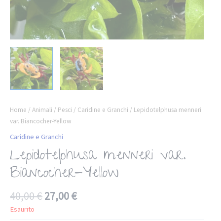
Home
/
Animali
/
Pesci
/
Caridine e Granchi
/ Lepidotelphusa menneri
var. Biancocher-Yellow
Caridine e Granchi
Lepidotelphusa menneri var.
Biancocher-Yellow
40,00
€
27,00
€
Esaurito