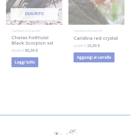
ESAURITO
Caridine e Granchi
Caridine e Granchi
Cherax holthuisi
Caridina red crystal
Black Scorpion xxl
12,00
€
10,00
€
90,00
€
80,00
€
Aggiungi al carrello
Leggi tutto