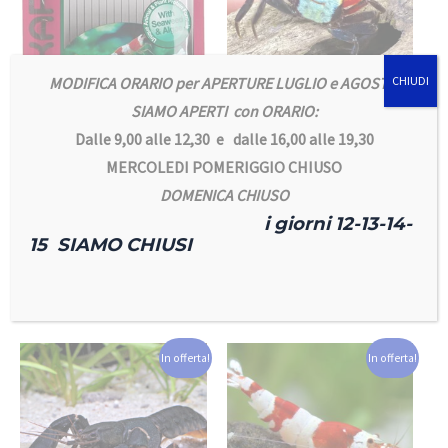
MODIFICA ORARIO per APERTURE LUGLIO e AGOSTO
CHIUDI
SIAMO APERTI con ORARIO:
Caridine e Granchi
Caridine e Granchi
Dalle 9,00 alle 12,30 e dalle 16,00 alle 19,30
HIKARI Shrimp
Geosesarma Rouxi-
MERCOLEDI POMERIGGIO CHIUSO
Cuisine Mangime
Granchio terricolo –
speciale per
acquatico
DOMENICA CHIUSO
Caridina 10gr
16,00
€
i giorni 12-13-14-
5,00
€
15 SIAMO CHIUSI
Aggiungi al carrello
Aggiungi al carrello
In offerta!
In offerta!