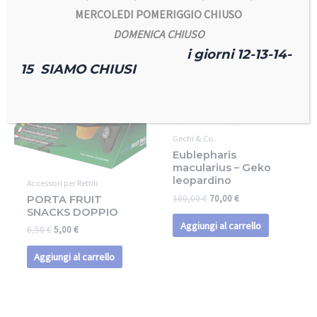
MERCOLEDI POMERIGGIO CHIUSO
DOMENICA CHIUSO
In offerta!
In offerta!
i giorni 12-13-14-
15 SIAMO CHIUSI
Gechi & Co.
Eublepharis
macularius – Geko
leopardino
Accessori per Rettili
180,00
€
70,00
€
PORTA FRUIT
SNACKS DOPPIO
Aggiungi al carrello
6,50
€
5,00
€
Aggiungi al carrello