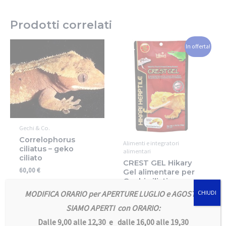
Prodotti correlati
In offerta!
Gechi & Co.
Correlophorus
Alimenti e integratori
ciliatus – geko
alimentari
ciliato
CREST GEL Hikary
60,00
€
Gel alimentare per
Gechi ciliati
Aggiungi al carrello
MODIFICA ORARIO per APERTURE LUGLIO e AGOSTO
CHIUDI
16,00
€
13,00
€
SIAMO APERTI con ORARIO:
Aggiungi al carrello
Dalle 9,00 alle 12,30 e dalle 16,00 alle 19,30