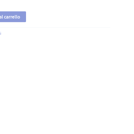
l carrello
i