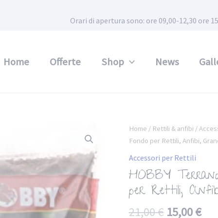
Orari di apertura sono: ore 09,00-12,30 ore
Home
Offerte
Shop
News
Gall
Home
/
Rettili & anfibi
/
Access
Fondo per Rettili, Anfibi, Gr
Accessori per Rettili
HOBBY Terrano F
per Rettili, Anf
21,00
€
15,00
€