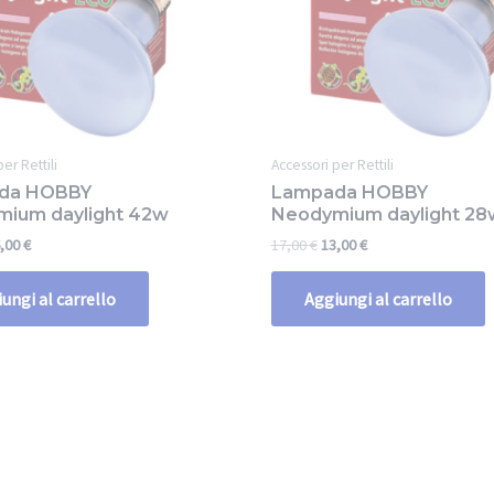
er Rettili
Accessori per Rettili
da HOBBY
Lampada HOBBY
ium daylight 42w
Neodymium daylight 28
,00
€
17,00
€
13,00
€
ungi al carrello
Aggiungi al carrello