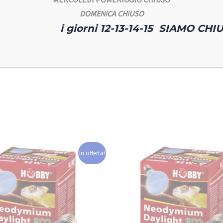
idità per gli abitanti di foreste e foreste pluviali.
DOMENICA CHIUSO
i giorni 12-13-14-15 SIAMO CHIU
rale delle foreste.
la sua azioni battericida e fungicida degli oli essenziali contenuti.
In offerta!