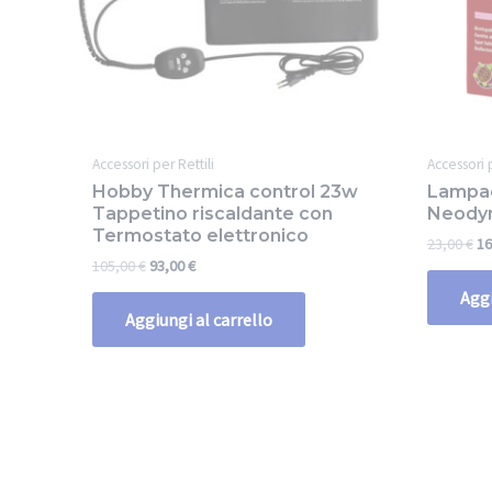
Accessori per Rettili
Accessori p
Hobby Thermica control 23w
Lampa
Tappetino riscaldante con
Neodym
Termostato elettronico
23,00
€
16
105,00
€
93,00
€
Aggi
Aggiungi al carrello