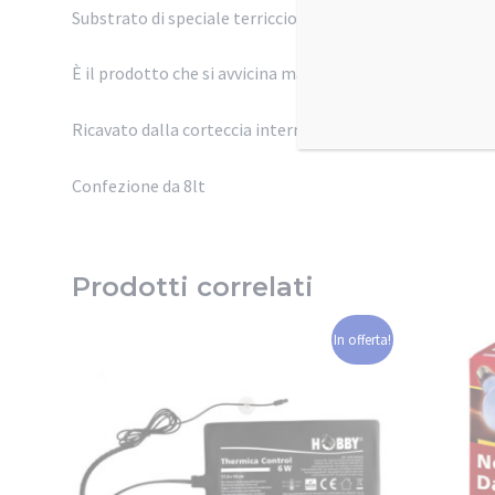
Substrato di speciale terriccio in grado di conservare l’um
È il prodotto che si avvicina maggiormente al suolo natu
Ricavato dalla corteccia interna dei pini, apprezzato per 
Confezione da 8lt
Prodotti correlati
In offerta!