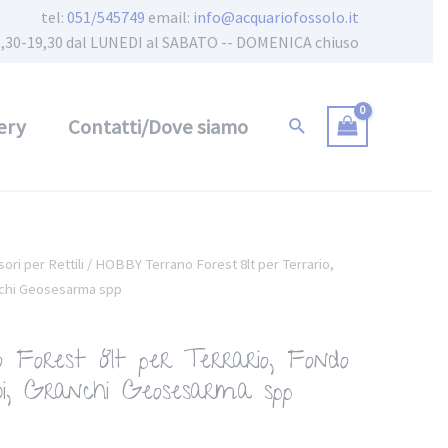
tel:
051/545749
email:
info@acquariofossolo.it
 15,30-19,30 dal LUNEDI al SABATO -- DOMENICA chiuso
ery
Contatti/Dove siamo
ori per Rettili
/ HOBBY Terrano Forest 8lt per Terrario,
anchi Geosesarma spp
orest 8lt per Terrario, Fondo
ibi, Granchi Geosesarma spp