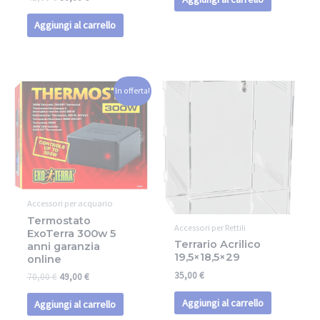
Aggiungi al carrello
In offerta!
Accessori per acquario
Termostato
Accessori per Rettili
ExoTerra 300w 5
Terrario Acrilico
anni garanzia
19,5×18,5×29
online
35,00
€
70,00
€
49,00
€
Aggiungi al carrello
Aggiungi al carrello