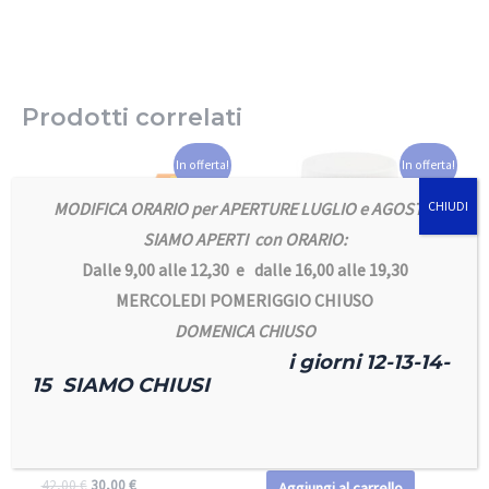
Prodotti correlati
In offerta!
In offerta!
MODIFICA ORARIO per APERTURE LUGLIO e AGOSTO
CHIUDI
SIAMO APERTI con ORARIO:
Dalle 9,00 alle 12,30 e dalle 16,00 alle 19,30
MERCOLEDI POMERIGGIO CHIUSO
DOMENICA CHIUSO
i giorni 12-13-14-
Accessori per Rettili
Accessori per Rettili
15 SIAMO CHIUSI
Lampada
Hobby Aqua Pearls
EXOTERRA UVA-
D3
UVB 150 (10.0) 13W –
15,00
€
12,00
€
25W
42,00
€
30,00
€
Aggiungi al carrello