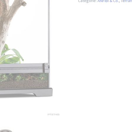
Categorie:
ANFIBI & Co.
,
Terrari