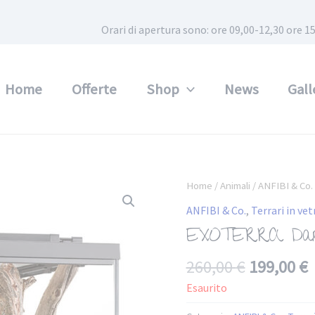
Orari di apertura sono: ore 09,00-12,30 ore
Home
Offerte
Shop
News
Gall
Home
/
Animali
/
ANFIBI & Co.
ANFIBI & Co.
,
Terrari in vet
EXOTERRA Dart
260,00
€
199,00
€
Esaurito