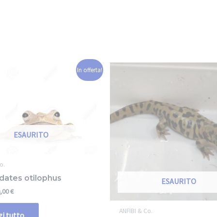
In offerta!
ESAURITO
o.
dates otilophus
ESAURITO
,00
€
ANFIBI & Co.
i tutto