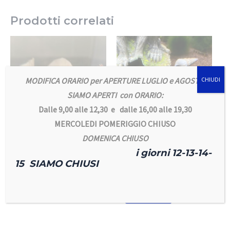
Prodotti correlati
MODIFICA ORARIO per APERTURE LUGLIO e AGOSTO
CHIUDI
SIAMO APERTI con ORARIO:
Dalle 9,00 alle 12,30 e dalle 16,00 alle 19,30
ESAURITO
MERCOLEDI POMERIGGIO CHIUSO
DOMENICA CHIUSO
ANFIBI & Co.
Rarita' Acquatiche
i giorni 12-13-14-
AMBYSTOMA
Brotia herculea
15 SIAMO CHIUSI
MEXICANUM
bianca L
AXOLOTL
10,00
€
Leggi tutto
Leggi tutto