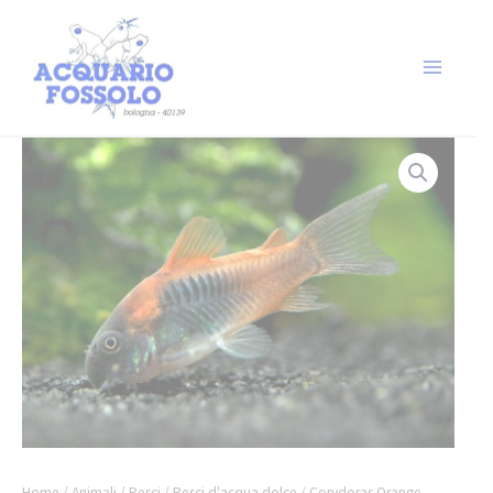
Home
/
Animali
/
Pesci
/
Pesci d'acqua dolce
/ Corydoras Orange