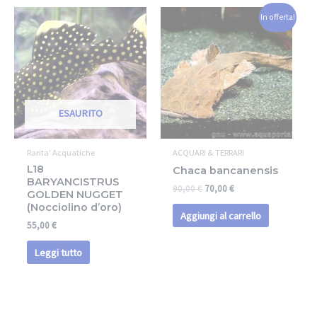
In offerta!
ESAURITO
Rarita' Acquatiche
ACQUARI & TERRARI
L18
Chaca bancanensis
BARYANCISTRUS
90,00
€
70,00
€
GOLDEN NUGGET
(Nocciolino d’oro)
Aggiungi al carrello
55,00
€
Leggi tutto