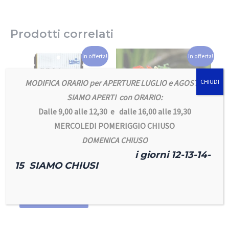
Prodotti correlati
In offerta!
In offerta!
MODIFICA ORARIO per APERTURE LUGLIO e AGOSTO
CHIUDI
SIAMO APERTI con ORARIO:
Dalle 9,00 alle 12,30 e dalle 16,00 alle 19,30
ACQUARI & TERRARI
MERCOLEDI POMERIGGIO CHIUSO
Geosesarma spp.
DOMENICA CHIUSO
Tomato RED RUBY
i giorni 12-13-14-
Caridine e Granchi
20,00
€
16,00
€
15 SIAMO CHIUSI
Hikari Crab Cuisine
Aggiungi al carrello
6,50
€
5,90
€
Aggiungi al carrello