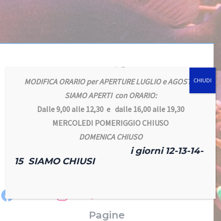
MODIFICA ORARIO per APERTURE LUGLIO e AGOSTO
CHIUDI
SIAMO APERTI con ORARIO:
Dalle 9,00 alle 12,30 e dalle 16,00 alle 19,30
MERCOLEDI POMERIGGIO CHIUSO
Via Lincoln n. 5 - Via Bombicci n. 6
DOMENICA CHIUSO
40139 Bologna - Italy
i giorni 12-13-14-
P.IVA/C.F.: 02607991201
15 SIAMO CHIUSI
Tel-Fax
051/545749
info@acquariofossolo.it
Facebook
Instagram
Pagine